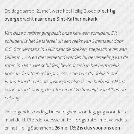
De dag daarop, 21 mei, werd het Heilig Bloed
plechtig
overgebracht naar onze Sint-Katharinakerk
.
Van deze overbrenging bezit onze kerk een schilderij. Dit
schilderij is het 2e tafereel uit een reeks van 3 gemaakt door
E.C. Schuermans in 1962 naar de doeken, toegeschreven aan
Gilles in 1766 en die vernietigd werden bij de vernieling van de
toren in 1944. Het schilderij bevindt zich in het hertogelijk
koor. In de uitgebeelde processie zien we duidelijk Graaf
Frans-Paul de Lalaing opstap­pen alsook zijn halfzuster Maria
Gabriëla de Lalaing, dochter uit het 2e huwelijk van Albert de
Lalaing.
De volgende zondag, Drievuldigheidszondag, ging voor de 1e
maal de H. Bloedpro­cessie uit te Hoogstraten met vaandels
en het Heilig Sacrament.
26 mei 1652 is dus voor ons een