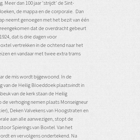
eer dan 100 jaar ‘strijdt’ de Sint-
doeken, de mappa en de corporale. Dan
hap neemt genoegen met het bezit van één
ereengekomen dat de overdracht gebeurt
924, dat is drie dagen voor
oxtel vertrekken in de ochtend naar het
 reizen en vandaar met twee extra trams
aar de mis wordt bijgewoond. In de
g van de Heilig Bloeddoek plaatsvindt in
beuk van de kerk staan de Heilig
 Op de verhoging nemen plaats Monseigneur
cier), Deken Valvekens van Hoogstraten en
rale aan alle aanwezigen, stopt de
stoor Spierings van Boxtel. Van het
ordt en vervolgens ondertekend. Na