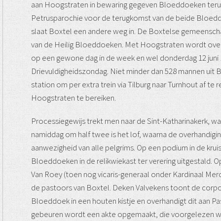
aan Hoogstraten in bewaring gegeven Bloeddoeken terug. M
Petrusparochie voor de terugkomst van de beide Bloed
slaat Boxtel een andere weg in. De Boxtelse gemeensc
van de Heilig Bloeddoeken. Met Hoogstraten wordt ov
op een gewone dag in de week en wel donderdag 12 juni 1
Drievuldigheidszondag. Niet minder dan 528 mannen uit B
station om per extra trein via Tilburg naar Turnhout af te
Hoogstraten te bereiken.
Processiegewijs trekt men naar de Sint-Katharinakerk, w
namiddag om half twee is het lof, waarna de overhandigin
aanwezigheid van alle pelgrims. Op een podium in de kruis
Bloeddoeken in de relikwiekast ter verering uitgestald.
Van Roey (toen nog vicaris-generaal onder Kardinaal Mer
de pastoors van Boxtel. Deken Valvekens toont de corpo
Bloeddoek in een houten kistje en overhandigt dit aan Pa
gebeuren wordt een akte opgemaakt, die voorgelezen w