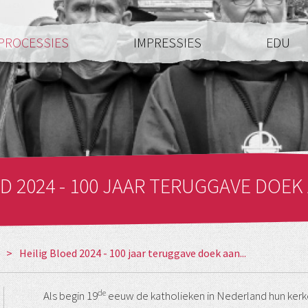
PROCESSIES
IMPRESSIES
EDU
ED 2024 - 100 JAAR TERUGGAVE DOEK
>
Heilig Bloed 2024 - 100 jaar teruggave doek aan...
de
Als begin 19
eeuw de katholieken in Nederland hun kerken 