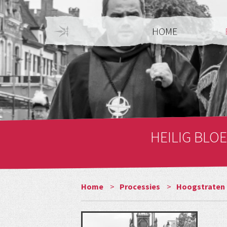
HOME
HEILIG BLO
Home
>
Processies
>
Hoogstraten