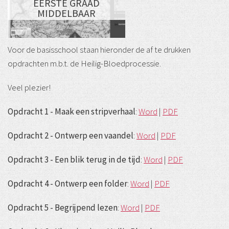
EERSTE GRAAD
MIDDELBAAR
Voor de basisschool staan hieronder de af te drukken
opdrachten m.b.t. de Heilig-Bloedprocessie.
Veel plezier!
Opdracht 1 - Maak een stripverhaal
:
Word
|
PDF
Opdracht 2 - Ontwerp een vaandel
:
Word
|
PDF
Opdracht 3 - Een blik terug in de tijd
:
Word
|
PDF
Opdracht 4 - Ontwerp een folder
:
Word
|
PDF
Opdracht 5 - Begrijpend lezen
:
Word
|
PDF